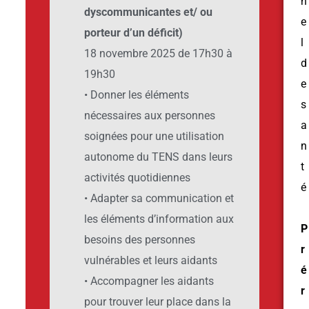
n
dyscommunicantes et/ ou
e
porteur d’un déficit)
l
18 novembre 2025 de 17h30 à
d
19h30
e
•
Donner les éléments
s
nécessaires aux personnes
a
soignées pour une utilisation
n
autonome du TENS dans leurs
t
activités quotidiennes
é
•
Adapter sa communication et
les éléments d’information aux
P
besoins des personnes
r
vulnérables et leurs aidants
é
•
Accompagner les aidants
r
pour trouver leur place dans la