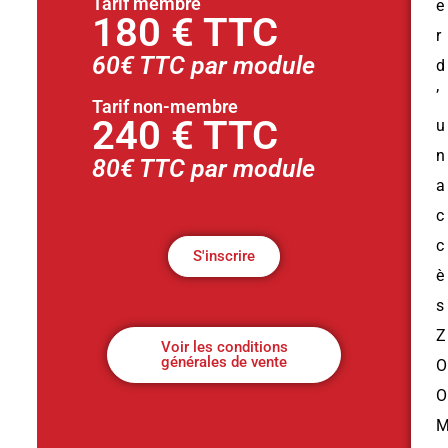
Tarif membre
e
180 € TTC
r
60€ TTC par module
d
’
Tarif non-membre
240 € TTC
u
n
80€ TTC par module
a
c
c
S'inscrire
è
s
Z
Voir les conditions
générales de vente
O
O