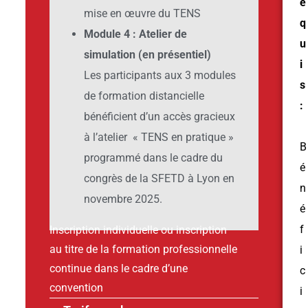
e
mise en œuvre du TENS
q
Module 4 : Atelier de
u
simulation (en présentiel)
i
Les participants aux 3 modules
s
de formation distancielle
:
bénéficient d’un accès gracieux
à l’atelier « TENS en pratique »
B
programmé dans le cadre du
é
congrès de la SFETD à Lyon en
n
novembre 2025.
é
f
Inscription individuelle ou inscription
au titre de la formation professionnelle
i
continue dans le cadre d’une
c
convention
i