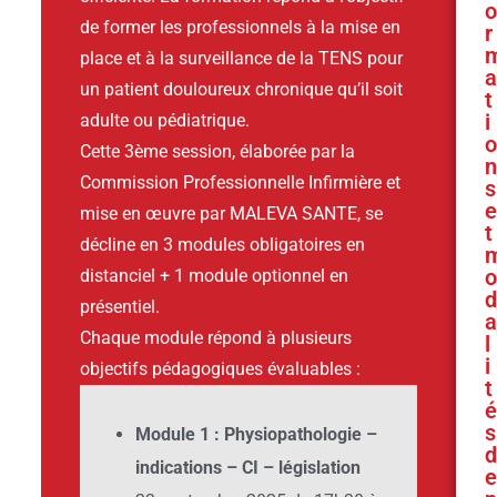
o
de former les professionnels à la mise en
r
place et à la surveillance de la TENS pour
a
un patient douloureux chronique qu’il soit
t
i
adulte ou pédiatrique.
o
Cette 3ème session, élaborée par la
n
Commission Professionnelle Infirmière et
s
e
mise en œuvre par MALEVA SANTE, se
t
décline en 3 modules
obligatoires
en
o
distanciel + 1 module optionnel en
d
présentiel.
a
Chaque module répond à plusieurs
l
i
objectifs pédagogiques évaluables :
t
é
s
Module 1 : Physiopathologie –
d
indications – CI – législation
e