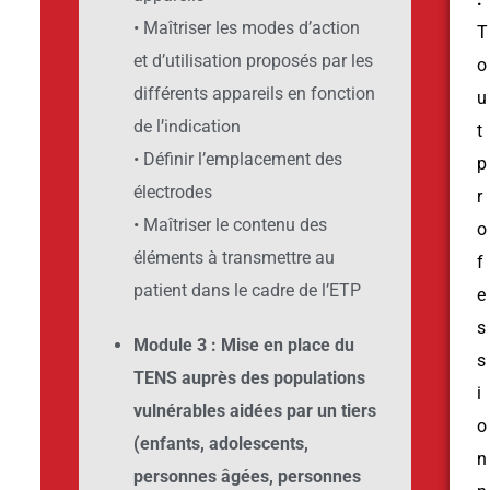
•
Maîtriser les modes d’action
T
et d’utilisation proposés par les
o
différents appareils en fonction
u
de l’indication
t
•
Définir l’emplacement des
p
électrodes
r
•
Maîtriser le contenu des
o
éléments à transmettre au
f
patient dans le cadre de l’ETP
e
s
Module 3 : Mise en place du
s
TENS auprès des populations
i
vulnérables aidées par un tiers
o
(enfants, adolescents,
n
personnes âgées, personnes