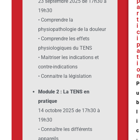
p
23 septembre 2025 de 17h30 à
a
19h30
r
t
• Comprendre la
i
physiopathologie de la douleur
c
i
• Comprendre les effets
p
physiologiques du TENS
a
t
• Maitriser les indications et
i
contre-indications
o
n
• Connaitre la législation
P
Module 2 : La TENS en
u
pratique
b
14 octobre 2025 de 17h30 à
l
19h30
i
•
Connaître les différents
c
appareils
: