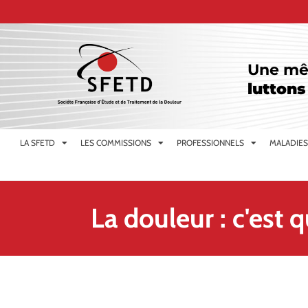
Une mê
luttons
LA SFETD
LES COMMISSIONS
PROFESSIONNELS
MALADIES
La douleur : c'est 