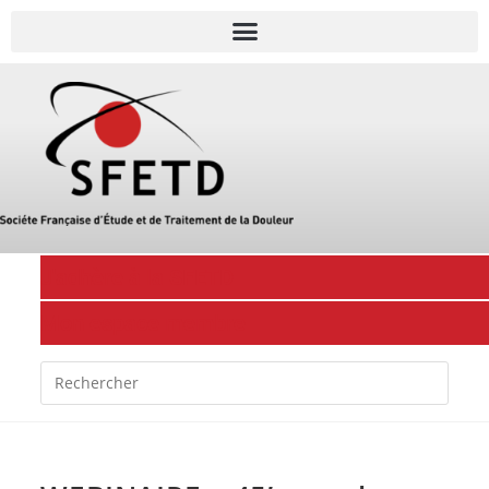
J'adhère à la SFETD
Mon espace membre