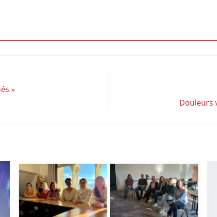
sés »
Douleurs v