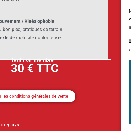
N
v
mouvement / Kinésiophobie
n
 bon pied, pratiques de terrain
texte de motricité douloureuse
0
Tarif non-membre
30 € TTC
r les conditions générales de vente
ux replays