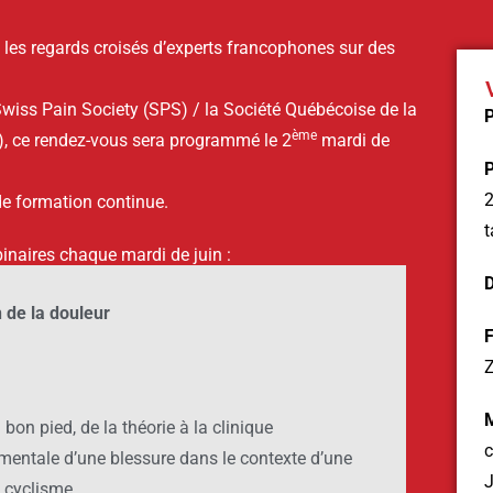
 les regards croisés d’experts francophones sur des
.
Swiss Pain Society (SPS) / la Société Québécoise de la
P
ème
), ce rendez-vous sera programmé le 2
mardi de
P
2
 de formation continue.
t
inaires chaque mardi de juin :
D
n de la douleur
Z
M
bon pied, de la théorie à la clinique
c
mentale d’une blessure dans le contexte d’une
u cyclisme