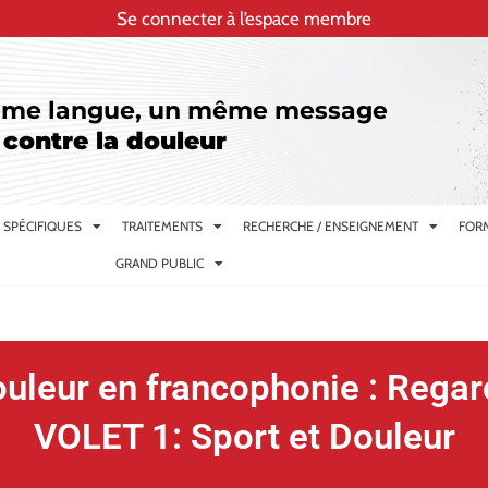
Se connecter à l’espace membre
me langue, un même message
 contre la douleur
 SPÉCIFIQUES
TRAITEMENTS
RECHERCHE / ENSEIGNEMENT
FORM
GRAND PUBLIC
ouleur en francophonie : Regar
VOLET 1: Sport et Douleur