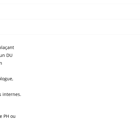
plaçant
’un DU
un
ologue,
s internes.
de PH ou