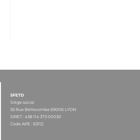
SFETD
Siège social
55 Rue Bellecombe 69006 LYON
SIRET : 438 114 373 00030
Code APE : 6311Z