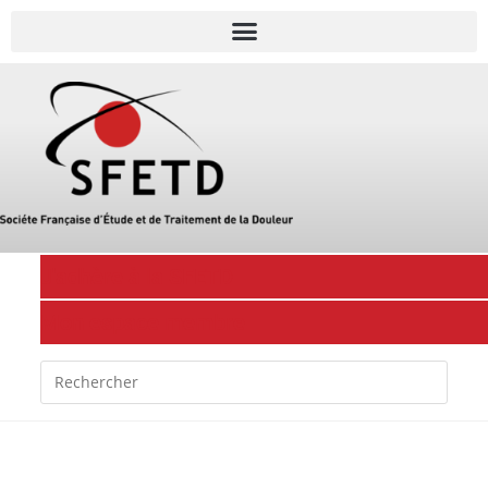
J'adhère à la SFETD
Mon espace membre