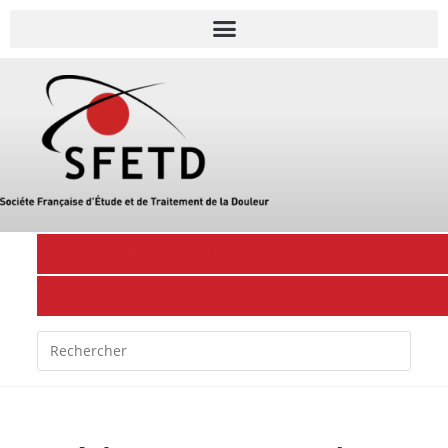
J'adhère à la SFETD
Mon espace membre