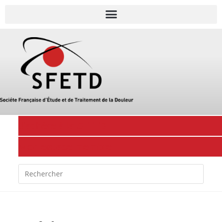
J'adhère à la SFETD
Mon espace membre