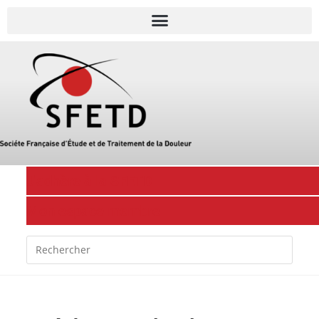
J'adhère à la SFETD
Mon espace membre