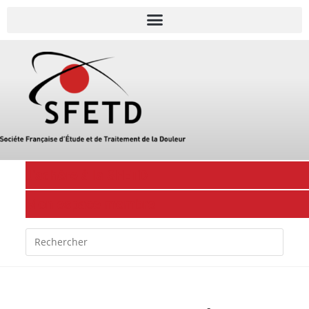
J'adhère à la SFETD
Mon espace membre