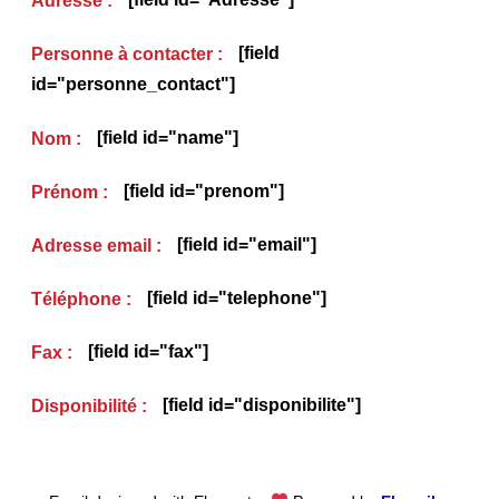
Adresse :
[field
Personne à contacter :
id="personne_contact"]
[field id="name"]
Nom :
[field id="prenom"]
Prénom :
[field id="email"]
Adresse email :
[field id="telephone"]
Téléphone :
[field id="fax"]
Fax :
[field id="disponibilite"]
Disponibilité :